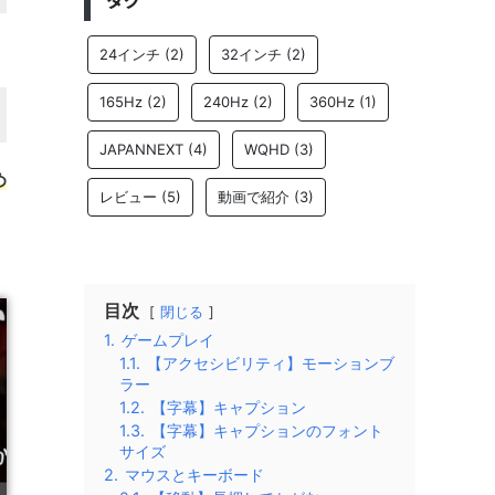
タグ
24インチ
(2)
32インチ
(2)
165Hz
(2)
240Hz
(2)
360Hz
(1)
JAPANNEXT
(4)
WQHD
(3)
め
レビュー
(5)
動画で紹介
(3)
目次
閉じる
1.
ゲームプレイ
1.1.
【アクセシビリティ】モーションブ
ラー
1.2.
【字幕】キャプション
1.3.
【字幕】キャプションのフォント
サイズ
2.
マウスとキーボード