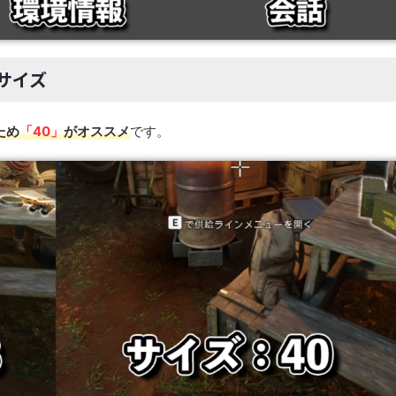
サイズ
ため
「40」
がオススメ
です。