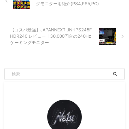
グモニターを紹介(PS4,PS5,PC)
【コスパ最強】JAPANNEXT JN-IPS245F
HDR240 レビュー┃30,000円台の240Hz
ゲーミングモニター