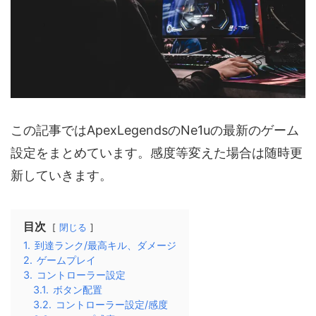
この記事ではApexLegendsのNe1uの最新のゲーム
設定をまとめています。感度等変えた場合は随時更
新していきます。
目次
閉じる
1.
到達ランク/最高キル、ダメージ
2.
ゲームプレイ
3.
コントローラー設定
3.1.
ボタン配置
3.2.
コントローラー設定/感度